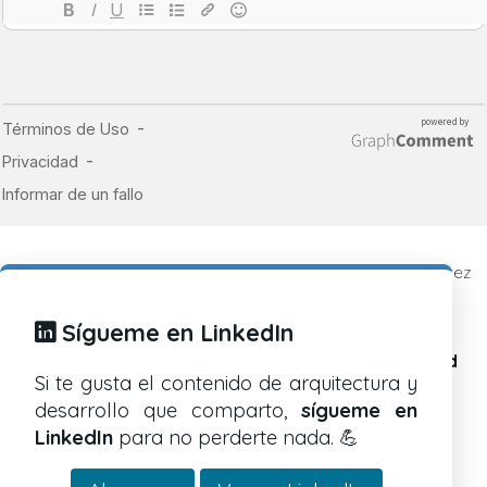
© 2019 - 2026
CosasDeDevs
, un blog de Alberto Ramírez
Caballero
Todos los derechos reservados.
Sígueme en LinkedIn
Política de cookies
Política de privacidad
Si te gusta el contenido de arquitectura y
Aviso legal
desarrollo que comparto,
sígueme en
LinkedIn
para no perderte nada. 💪
Este blog está bajo una
licencia de Creative Commons
Reconocimiento-Compartir-Igual 4.0 Internacional
.