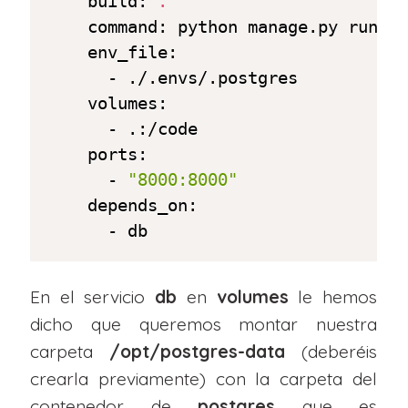
    build: 
.
    command: python manage.py runse
    env_file:

      - ./.envs/.postgres

    volumes:

      - .:/code

    ports:

      - 
"8000:8000"
    depends_on:

      - db
En el servicio
db
en
volumes
le hemos
dicho que queremos montar nuestra
carpeta
/opt/postgres-data
(deberéis
crearla previamente) con la carpeta del
contenedor de
postgres
que es