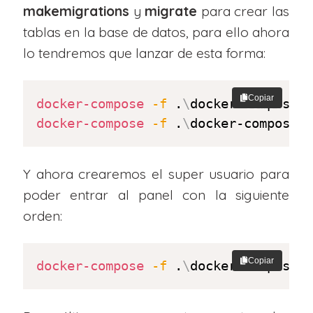
makemigrations
y
migrate
para crear las
tablas en la base de datos, para ello ahora
lo tendremos que lanzar de esta forma:
Copiar
docker-compose
-f
 .
\
docker-compose.
docker-compose
-f
 .
\
docker-compose.
Y ahora crearemos el super usuario para
poder entrar al panel con la siguiente
orden:
Copiar
docker-compose
-f
 .
\
docker-compose.