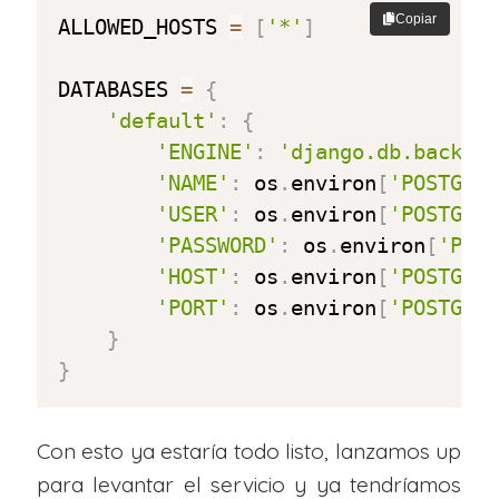
Copiar
ALLOWED_HOSTS 
=
[
'*'
]
DATABASES 
=
{
'default'
:
{
'ENGINE'
:
'django.db.backen
'NAME'
:
 os
.
environ
[
'POSTGRE
'USER'
:
 os
.
environ
[
'POSTGRE
'PASSWORD'
:
 os
.
environ
[
'POS
'HOST'
:
 os
.
environ
[
'POSTGRE
'PORT'
:
 os
.
environ
[
'POSTGRE
}
}
Con esto ya estaría todo listo, lanzamos up
para levantar el servicio y ya tendríamos