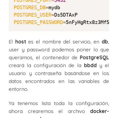
POSTGRES_PORT
=
5432
POSTGRES_DB
=
POSTGRES_USER
=
POSTGRES_PASSWORD
=
5nFyHgRtx8z3Mf5kc
El
host
es el nombre del servicio, en
db
,
user y password podemos poner lo que
queramos, el contenedor de
PostgreSQL
creará la configuración de la
bbdd
y el
usuario y contraseña basándose en los
datos encontrados en las variables de
entorno.
Ya tenemos lista toda la configuración,
ahora crearemos el archivo
docker-