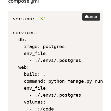
compose.yml
.
Copiar
version: 
'3'
services:

  db:

    image: postgres

    env_file:

      - ./.envs/.postgres

  web:

    build: 
.
    command: python manage.py runse
    env_file:

      - ./.envs/.postgres

    volumes:

      - .:/code
