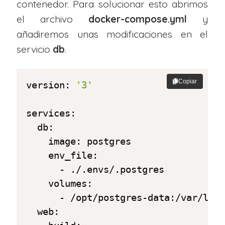
contenedor. Para solucionar esto abrimos
el archivo
docker-compose.yml
y
añadiremos unas modificaciones en el
servicio
db
.
Copiar
version: 
'3'
services:

  db:

    image: postgres

    env_file:

      - ./.envs/.postgres

    volumes:

      - /opt/postgres-data:/var/lib/
  web:
