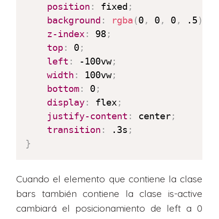
position
:
 fixed
;
background
:
rgba
(
0
,
 0
,
 0
,
 .5
)
;
z-index
:
 98
;
top
:
 0
;
left
:
 -100vw
;
width
:
 100vw
;
bottom
:
 0
;
display
:
 flex
;
justify-content
:
 center
;
transition
:
 .3s
;
}
Cuando el elemento que contiene la clase
bars también contiene la clase is-active
cambiará el posicionamiento de left a 0