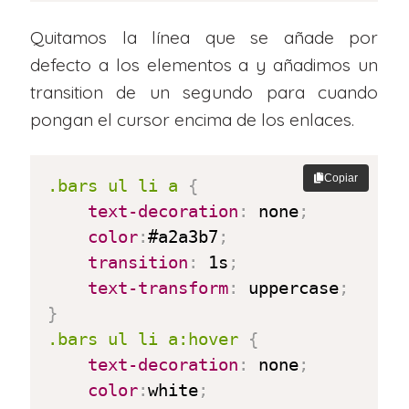
Quitamos la línea que se añade por
defecto a los elementos a y añadimos un
transition de un segundo para cuando
pongan el cursor encima de los enlaces.
Copiar
.bars ul li a
{
text-decoration
:
 none
;
color
:
#a2a3b7
;
transition
:
 1s
;
text-transform
:
 uppercase
;
}
.bars ul li a:hover
{
text-decoration
:
 none
;
color
:
white
;