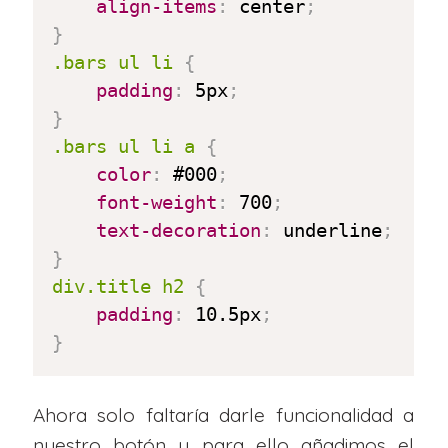
align-items
:
 center
;
}
.bars ul li
{
padding
:
 5px
;
}
.bars ul li a
{
color
:
 #000
;
font-weight
:
 700
;
text-decoration
:
 underline
;
}
div.title h2
{
padding
:
 10.5px
;
}
Ahora solo faltaría darle funcionalidad a
nuestro botón y para ello añadimos el