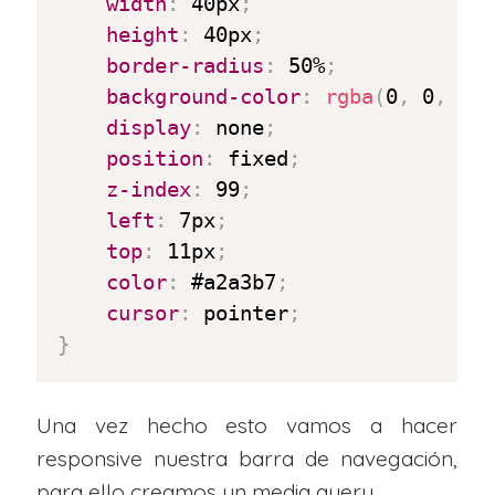
width
:
 40px
;
height
:
 40px
;
border-radius
:
 50%
;
background-color
:
rgba
(
0
,
 0
,
 0
,
display
:
 none
;
position
:
 fixed
;
z-index
:
 99
;
left
:
 7px
;
top
:
 11px
;
color
:
 #a2a3b7
;
cursor
:
 pointer
;
}
Una vez hecho esto vamos a hacer
responsive nuestra barra de navegación,
para ello creamos un media query.