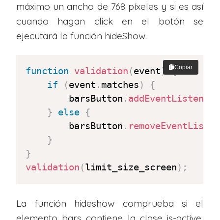
máximo un ancho de 768 píxeles y si es así
cuando hagan click en el botón se
ejecutará la función hideShow.
Copiar
function
validation
(
event
)
{
if
(
event
.
matches
)
{
		barsButton
.
addEventListener
}
else
{
		barsButton
.
removeEventListe
}
}
validation
(
limit_size_screen
)
;
La función hideshow comprueba si el
elemento bars contiene la clase is-active,