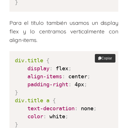
}
Para el título también usamos un display
flex y lo centramos verticalmente con
align-items.
Copiar
div.title
{
display
:
 flex
;
align-items
:
 center
;
padding-right
:
 4px
;
}
div.title a
{
text-decoration
:
 none
;
color
:
 white
;
}