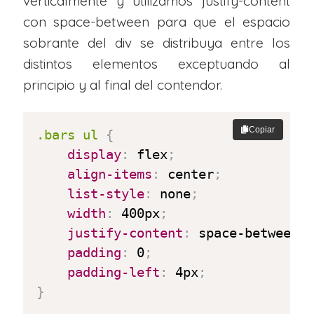
verticalmente y utilizamos justify-content
con space-between para que el espacio
sobrante del div se distribuya entre los
distintos elementos exceptuando al
principio y al final del contendor.
Copiar
.bars ul
{
display
:
 flex
;
align-items
:
 center
;
list-style
:
 none
;
width
:
 400px
;
justify-content
:
 space-between
;
padding
:
 0
;
padding-left
:
 4px
;
}