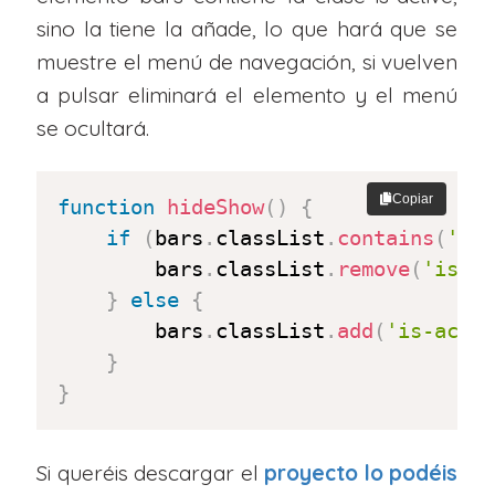
sino la tiene la añade, lo que hará que se
muestre el menú de navegación, si vuelven
a pulsar eliminará el elemento y el menú
se ocultará.
Copiar
function
hideShow
(
)
{
if
(
bars
.
classList
.
contains
(
'is
		bars
.
classList
.
remove
(
'is-a
}
else
{
		bars
.
classList
.
add
(
'is-acti
}
}
Si queréis descargar el
proyecto lo podéis