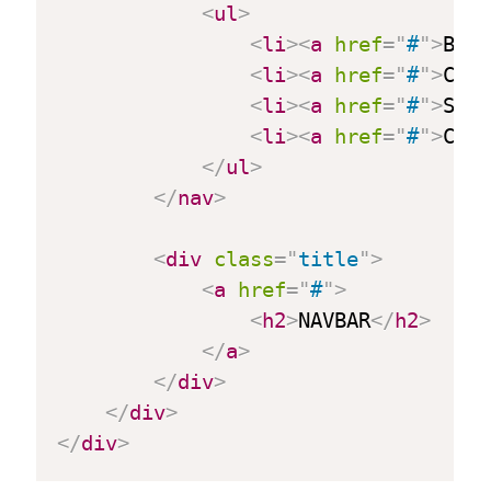
<
ul
>
<
li
>
<
a
href
=
"
#
"
>
Blo
<
li
>
<
a
href
=
"
#
"
>
Cat
<
li
>
<
a
href
=
"
#
"
>
Sob
<
li
>
<
a
href
=
"
#
"
>
Con
</
ul
>
</
nav
>
<
div
class
=
"
title
"
>
<
a
href
=
"
#
"
>
<
h2
>
NAVBAR
</
h2
>
</
a
>
</
div
>
</
div
>
</
div
>