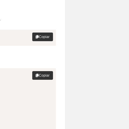
.
Copiar
Copiar