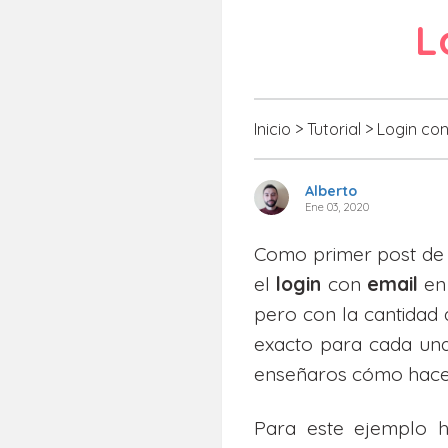
L
Inicio
>
Tutorial
>
Login con
Alberto
Ene 03, 2020
Como primer post de 
el
login
con
email
e
pero con la cantidad
exacto para cada una
enseñaros cómo hace
Para este ejemplo h