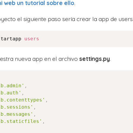
i web un tutorial sobre ello
.
yecto el siguiente paso sería crear la app de users
startapp 
users
stra nueva app en el archivo
settings.py
.
[
ib.admin'
,
ib.auth'
,
ib.contenttypes'
,
ib.sessions'
,
ib.messages'
,
ib.staticfiles'
,