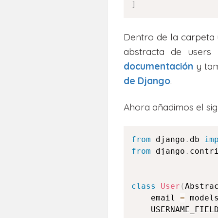
]
Dentro de la carpeta 
abstracta de user
documentación
y ta
de
Django
.
Ahora añadimos el sig
from
 django
.
db 
im
from
 django
.
contr
class
User
(
Abstra
    email 
=
 model
    USERNAME_FIEL