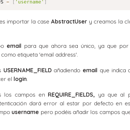
DS 
=
[
'username'
]
es importar la case
AbstractUser
y creamos la c
mpo
email
para que ahora sea único, ya que por 
 como etiqueta 'email address'.
os
USERNAME_FIELD
añadiendo
email
que indica
cer el
login
.
os los campos en
REQUIRE_FIELDS,
ya que al 
tenticación dará error al estar por defecto en es
campo
username
pero podéis añadir los campos que