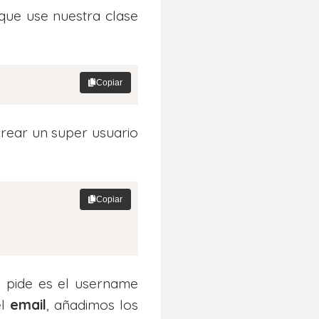
que use nuestra clase
Copiar
crear un super usuario
Copiar
 pide es el username
el
email
, añadimos los