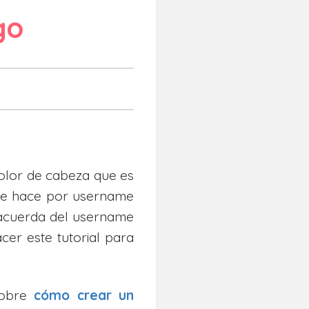
go
olor de cabeza que es
se hace por username
 acuerda del username
er este tutorial para
sobre
cómo crear un