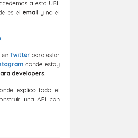
Accedemos a esta URL
de es el
email
y no el
b
.
e en
Twitter
para estar
nstagram
donde estoy
 para developers
.
nde explico todo el
nstruir una API con