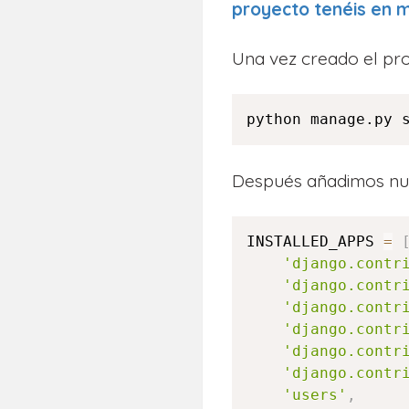
proyecto tenéis en m
Una vez creado el pro
python manage.py 
Después añadimos nue
INSTALLED_APPS 
=
'django.contr
'django.contr
'django.contr
'django.contr
'django.contr
'django.contr
'users'
,