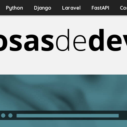
Python
Django
Laravel
FastAPI
Co