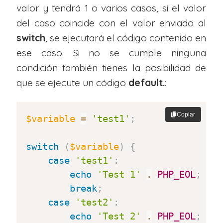
valor y tendrá 1 o varios casos, si el valor
del caso coincide con el valor enviado al
switch
, se ejecutará el código contenido en
ese caso. Si no se cumple ninguna
condición también tienes la posibilidad de
que se ejecute un código
default.
:
Copiar
$variable
=
'test1'
;
switch
(
$variable
)
{
case
'test1'
:
echo
'Test 1'
.
PHP_EOL
;
break
;
case
'test2'
:
echo
'Test 2'
.
PHP_EOL
;