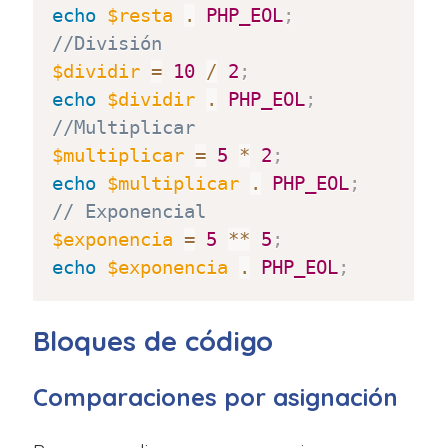
echo
$resta
.
PHP_EOL
;
//División
$dividir
=
10
/
2
;
echo
$dividir
.
PHP_EOL
;
//Multiplicar
$multiplicar
=
5
*
2
;
echo
$multiplicar
.
PHP_EOL
;
// Exponencial
$exponencia
=
5
**
5
;
echo
$exponencia
.
PHP_EOL
;
Bloques de código
Comparaciones por asignación