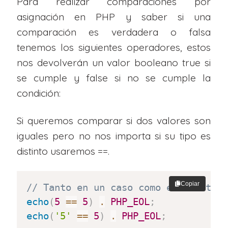
Para realizar comparaciones por
asignación en PHP y saber si una
comparación es verdadera o falsa
tenemos los siguientes operadores, estos
nos devolverán un valor booleano true si
se cumple y false si no se cumple la
condición:
Si queremos comparar si dos valores son
iguales pero no nos importa si su tipo es
distinto usaremos ==.
Copiar
// Tanto en un caso como en el otro
echo
(
5
==
5
)
.
PHP_EOL
;
echo
(
'5'
==
5
)
.
PHP_EOL
;