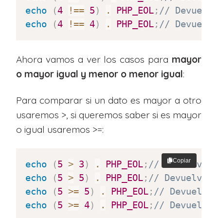
echo
(
4
!==
5
)
.
PHP_EOL
;
// Devuelv
echo
(
4
!==
4
)
.
PHP_EOL
;
// Devuelv
Ahora vamos a ver los casos para
mayor
o mayor igual y menor o menor igual
:
Para comparar si un dato es mayor a otro
usaremos >, si queremos saber si es mayor
o igual usaremos >=:
Copiar
echo
(
5
>
3
)
.
PHP_EOL
;
// Devuelve 
echo
(
5
>
5
)
.
PHP_EOL
;
// Devuelve 
echo
(
5
>=
5
)
.
PHP_EOL
;
// Devuelve
echo
(
5
>=
4
)
.
PHP_EOL
;
// Devuelve