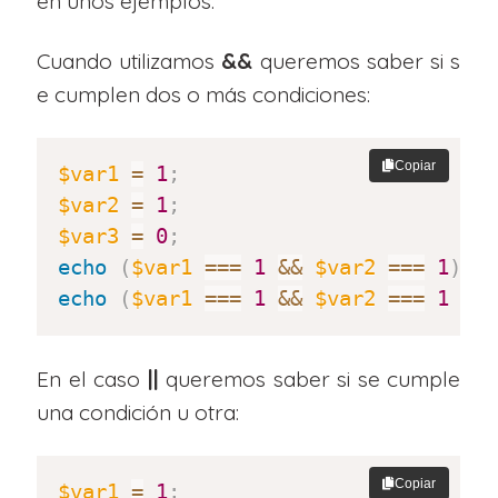
en unos ejemplos.
Cuando utilizamos
&&
queremos saber si s
e cumplen dos o más condiciones:
Copiar
$var1
=
1
;
$var2
=
1
;
$var3
=
0
;
echo
(
$var1
===
1
&&
$var2
===
1
)
.
echo
(
$var1
===
1
&&
$var2
===
1
&&
En el caso
||
queremos saber si se cumple
una condición u otra:
Copiar
$var1
=
1
;