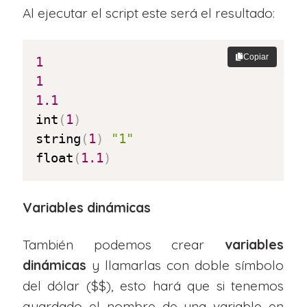
Al ejecutar el script este será el resultado:
Copiar
1
1
1.1
int
(
1
)
string
(
1
)
"1"
float
(
1.1
)
Variables dinámicas
También podemos crear
variables
dinámicas
y llamarlas con doble símbolo
del dólar ($$), esto hará que si tenemos
guardado el nombre de una variable en