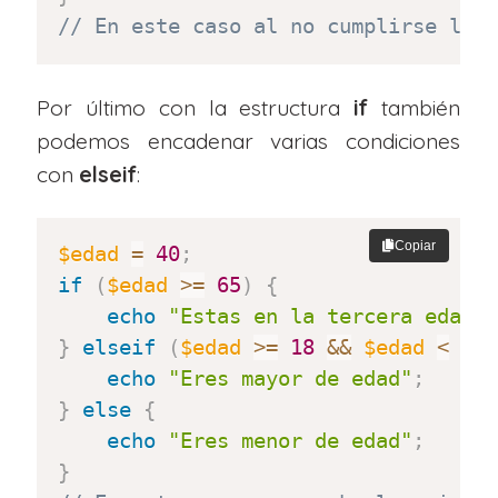
// En este caso al no cumplirse la 
Por último con la estructura
if
también
podemos encadenar varias condiciones
con
elseif
:
Copiar
$edad
=
40
;
if
(
$edad
>=
65
)
{
echo
"Estas en la tercera edad"
}
elseif
(
$edad
>=
18
&&
$edad
<
65
echo
"Eres mayor de edad"
;
}
else
{
echo
"Eres menor de edad"
;
}