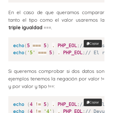
En el caso de que queramos comparar
tanto el tipo como el valor usaremos la
triple igualdad
===.
Copiar
echo
(
5
===
5
)
.
PHP_EOL
;
// El resul
echo
(
'5'
===
5
)
.
PHP_EOL
;
// El res
Si queremos comprobar si dos datos son
ejemplos tenemos la negación por valor !=
y por valor y tipo !==:
Copiar
echo
(
4
!=
5
)
.
PHP_EOL
;
// Devuelve
echo
(
4
!=
'4'
)
.
PHP_EOL
;
// Devuel