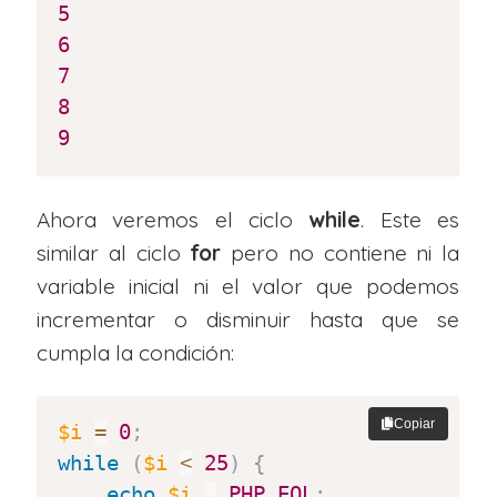
5
6
7
8
9
Ahora veremos el ciclo
while
. Este es
similar al ciclo
for
pero no contiene ni la
variable inicial ni el valor que podemos
incrementar o disminuir hasta que se
cumpla la condición:
Copiar
$i
=
0
;
while
(
$i
<
25
)
{
echo
$i
.
PHP_EOL
;