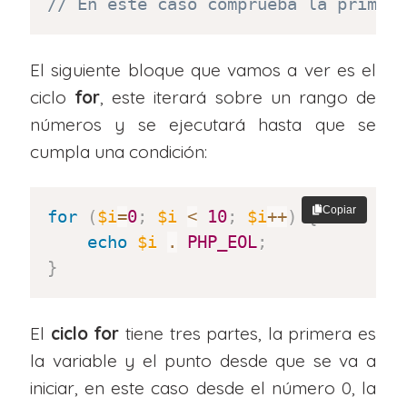
// En este caso comprueba la primer
El siguiente bloque que vamos a ver es el
ciclo
for
, este iterará sobre un rango de
números y se ejecutará hasta que se
cumpla una condición:
Copiar
for
(
$i
=
0
;
$i
<
10
;
$i
++
)
{
echo
$i
.
PHP_EOL
;
}
El
ciclo for
tiene tres partes, la primera es
la variable y el punto desde que se va a
iniciar, en este caso desde el número 0, la