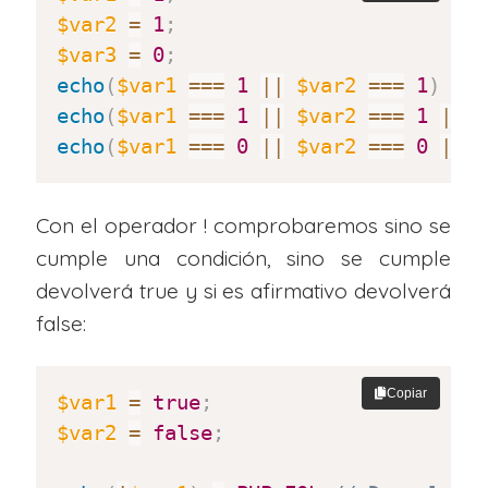
$var2
=
1
;
$var3
=
0
;
echo
(
$var1
===
1
||
$var2
===
1
)
.
echo
(
$var1
===
1
||
$var2
===
1
||
echo
(
$var1
===
0
||
$var2
===
0
||
Con el operador ! comprobaremos sino se
cumple una condición, sino se cumple
devolverá true y si es afirmativo devolverá
false:
Copiar
$var1
=
true
;
$var2
=
false
;