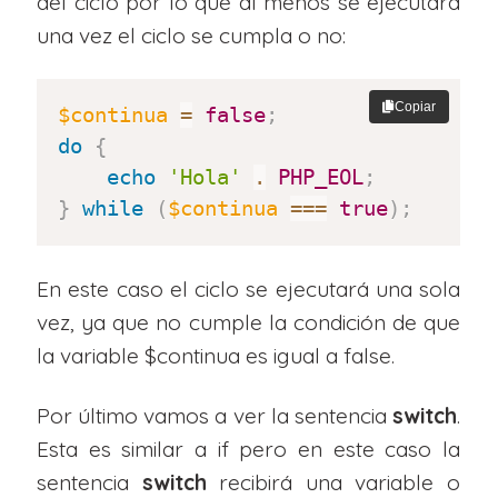
del ciclo por lo que al menos se ejecutará
una vez el ciclo se cumpla o no:
Copiar
$continua
=
false
;
do
{
echo
'Hola'
.
PHP_EOL
;
}
while
(
$continua
===
true
)
;
En este caso el ciclo se ejecutará una sola
vez, ya que no cumple la condición de que
la variable $continua es igual a false.
Por último vamos a ver la sentencia
switch
.
Esta es similar a if pero en este caso la
sentencia
switch
recibirá una variable o