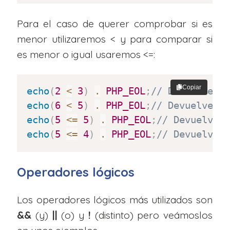
Para el caso de querer comprobar si es
menor utilizaremos < y para comparar si
es menor o igual usaremos <=:
Copiar
echo
(
2
<
3
)
.
PHP_EOL
;
// Devuelve t
echo
(
6
<
5
)
.
PHP_EOL
;
// Devuelve f
echo
(
5
<=
5
)
.
PHP_EOL
;
// Devuelve 
echo
(
5
<=
4
)
.
PHP_EOL
;
// Devuelve 
Operadores lógicos
Los operadores lógicos más utilizados son
&&
(y)
||
(o) y
!
(distinto) pero veámoslos