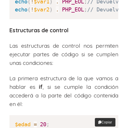
echo
(
!
$var1
)
.
PHP_EOL
;
// Devuelve 
echo
(
!
$var2
)
.
PHP_EOL
;
// Devuelve 
Estructuras de control
Las estructuras de control nos permiten
ejecutar partes de código si se cumplen
unas condiciones:
La primera estructura de la que vamos a
hablar es
if
, si se cumple la condición
accederá a la parte del código contenida
en él:
Copiar
$edad
=
20
;