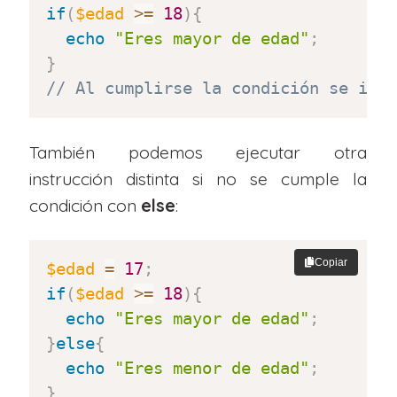
if
(
$edad
>=
18
)
{
echo
"Eres mayor de edad"
;
}
// Al cumplirse la condición se imp
También podemos ejecutar otra
instrucción distinta si no se cumple la
condición con
else
:
Copiar
$edad
=
17
;
if
(
$edad
>=
18
)
{
echo
"Eres mayor de edad"
;
}
else
{
echo
"Eres menor de edad"
;
}