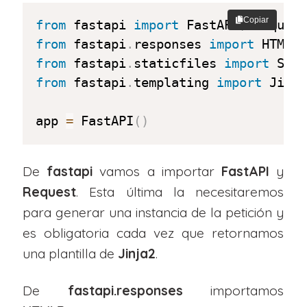
Copiar
from
 fastapi 
import
 FastAPI
,
from
 fastapi
.
responses 
import
from
 fastapi
.
staticfiles 
import
from
 fastapi
.
templating 
import
 Jinja
app 
=
 FastAPI
(
)
De
fastapi
vamos a importar
FastAPI
y
Request
. Esta última la necesitaremos
para generar una instancia de la petición y
es obligatoria cada vez que retornamos
una plantilla de
Jinja2
.
De
fastapi.responses
importamos