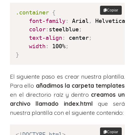
Copiar
.container
{
font-family
:
 Arial
,
 Helvetica
,
 
color
:
steelblue
;
text-align
:
 center
;
width
:
 100%
;
}
El siguiente paso es crear nuestra plantilla.
Para ello
añadimos la carpeta templates
en el directorio raíz y dentro
creamos un
archivo llamado index.html
que será
nuestra plantilla con el siguiente contenido:
Copiar
<!
DOCTYPE
html
>