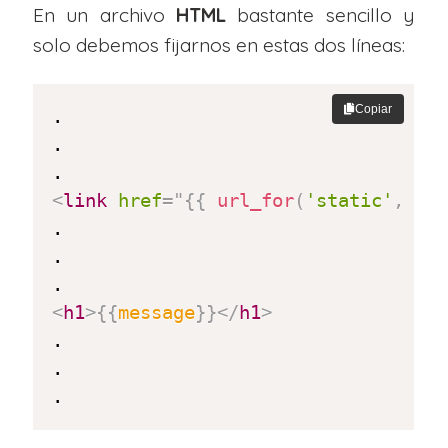
En un archivo
HTML
bastante sencillo y
solo debemos fijarnos en estas dos líneas:
Copiar
.

.

<
link
href
=
"
{{
url_for
(
'static'
,
pa
.

.

<
h1
>
{{
message
}}
</
h1
>
.

.

.