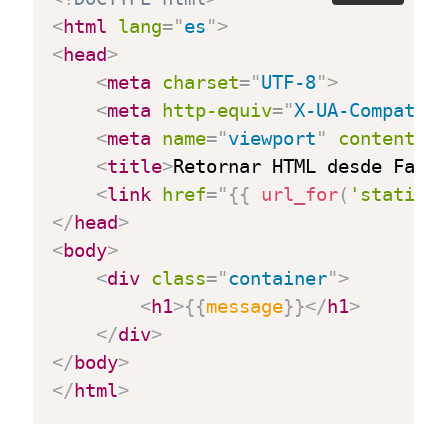
<
html
lang
=
"
es
"
>
<
head
>
<
meta
charset
=
"
UTF-8
"
>
<
meta
http-equiv
=
"
X-UA-Compatib
<
meta
name
=
"
viewport
"
content
=
"
<
title
>
Retornar HTML desde Fast
<
link
href
=
"
{{
url_for
(
'static'
</
head
>
<
body
>
<
div
class
=
"
container
"
>
<
h1
>
{{
message
}}
</
h1
>
</
div
>
</
body
>
</
html
>