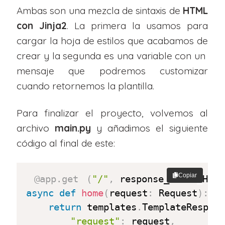
Ambas son una mezcla de sintaxis de
HTML
con Jinja2
. La primera la usamos para
cargar la hoja de estilos que acabamos de
crear y la segunda es una variable con un
mensaje que podremos customizar
cuando retornemos la plantilla.
Para finalizar el proyecto, volvemos al
archivo
main.py
y añadimos el siguiente
código al final de este:
Copiar
@app
.
get
(
"/"
,
 response_class
=
HTML
async
def
home
(
request
:
 Request
)
:
return
 templates
.
TemplateRespon
"request"
:
 request
,