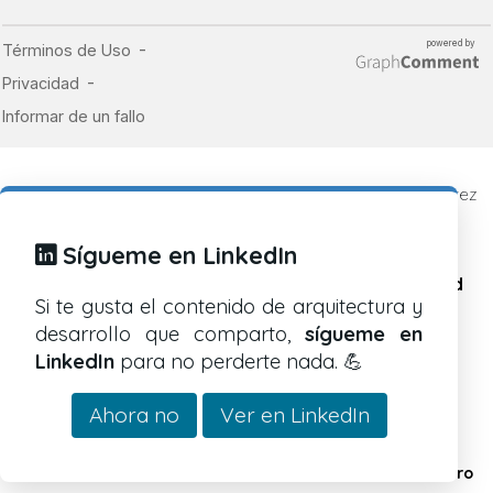
© 2019 - 2026
CosasDeDevs
, un blog de Alberto Ramírez
Caballero
Todos los derechos reservados.
Sígueme en LinkedIn
Política de cookies
Política de privacidad
Si te gusta el contenido de arquitectura y
Aviso legal
desarrollo que comparto,
sígueme en
LinkedIn
para no perderte nada. 💪
Este blog está bajo una
licencia de Creative Commons
Reconocimiento-Compartir-Igual 4.0 Internacional
.
Ahora no
Ver en LinkedIn
Hecho con 💗 y con Django por
Alberto Ramírez Caballero